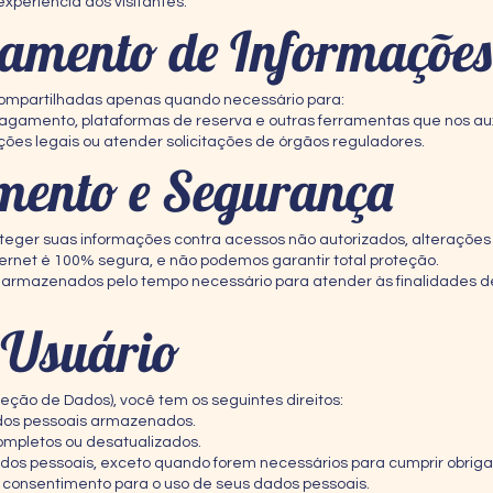
xperiência dos visitantes.
hamento de Informações
ompartilhadas apenas quando necessário para:
agamento, plataformas de reserva e outras ferramentas que nos aux
ções legais ou atender solicitações de órgãos reguladores.
mento e Segurança
er suas informações contra acessos não autorizados, alterações o
rnet é 100% segura, e não podemos garantir total proteção.
armazenados pelo tempo necessário para atender às finalidades des
o Usuário
eção de Dados), você tem os seguintes direitos:
ados pessoais armazenados.
completos ou desatualizados.
dados pessoais, exceto quando forem necessários para cumprir obriga
consentimento para o uso de seus dados pessoais.