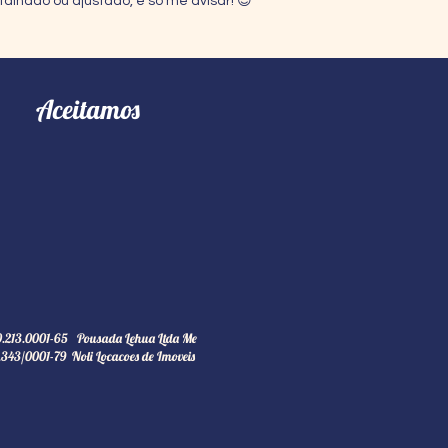
talhado ou ajustado, é só me avisar! 😊
Aceitamos
.213.0001-65 Pousada Lehua Ltda Me
343/0001-79 Noli Locacoes de Imoveis